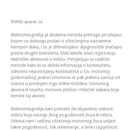
EMNG aparat za
Elektromiografija je dodatna metoda pretrage pri ishijasu
kojom se dobivaju podaci o oštećenjima izazvanima
hernijom diska, i to je diferencijalno dijagnostički značajno
prema drugim bolestima. EMG klinički znači registraciju
električke aktivnosti u mišiću. Primjenjuju se različite
metode kako bi se dobila informacija o kontinuitetu,
odnosno nepostojanju kontinuiteta u tzv. motornoj
(pokretačkoj) jedinici (motorna se pak jedinica sastoji od
stanice u prednjem rogu leđne moždine, motornog
aksona ili neurita, motorne pločice i mišićnih vlakana koje
inervira taj akson).
Elektromiografija nam pomaže da objasnimo slabost
mišića koja nastaje zbog pogođenosti živca ili mišića.
Otkriva nam i veličinu oštećenja motornog živca uslijed
takve pogođenosti, tok reinervacije, a time i uspješnost