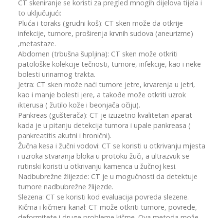
CT skeniranje se koristi za pregled mnogih dijelova tijela i
to uključujući:
Pluća i toraks (grudni koš): CT sken može da otkrije
infekcije, tumore, proširenja krvnih sudova (aneurizme)
,metastaze.
Abdomen (trbušna šupljina): CT sken može otkriti
patološke kolekcije tečnosti, tumore, infekcije, kao i neke
bolesti urinarnog trakta.
Jetra: CT sken može naći tumore jetre, krvarenja u jetri,
kao i manje bolesti jere, a takoðe može otkriti uzrok
ikterusa ( žutilo kože i beonjača očiju).
Pankreas (gušterača): CT je izuzetno kvalitetan aparat
kada je u pitanju detekcija tumora i upale pankreasa (
pankreatitis akutni i hronični).
Žučna kesa i žučni vodovi: CT se koristi u otkrivanju mjesta
i uzroka stvaranja bloka u protoku žuči, a ultrazvuk se
rutinski koristi u otkrivanju kamenca u žučnoj kesi.
Nadbubrežne žlijezde: CT je u mogučnosti da detektuje
tumore nadbubrežne žlijezde.
Slezena: CT se koristi kod evaluacija povreda slezene.
Kičma i kičmeni kanal: CT može otkriti tumore, povrede,
deformitete i druge probleme kičme. Ova metoda može