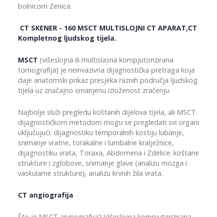
bolnicom Zenica.
CT SKENER - 160 MSCT MULTISLOJNI CT APARAT,CT
Kompletnog ljudskog tijela.
MSCT
(višeslojna ili multislasna kompjutorizirana
tomografija) je neinvazivna dijagnostička pretraga koja
daje anatomski prikaz presjeka raznih područja ljudskog
tijela uz značajno smanjenu izloženost zračenju.
Najbolje služi pregledu koštanih dijelova tijela, ali MSCT
dijagnostičkom metodom mogu se pregledati svi organi
uključujući: dijagnostiku temporalnih kostiju lubanje,
snimanje vratne, torakalne i lumbalne kralježnice,
dijagnostiku vrata, Toraxa, Abdomena i Zdelice. koštane
strukture i zglobove, snimanje glave (analizu mozga i
vaskularne strukture), analizu krvnih žila vrata.
CT angiografija
Što je MSCT angiografija? Višeslojna kompjuterizirana