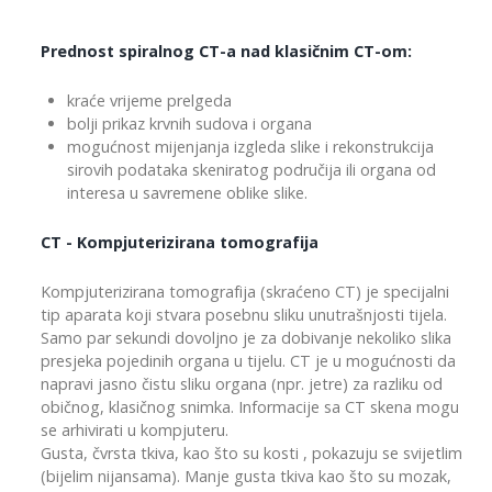
Prednost spiralnog CT-a nad klasičnim CT-om:
kraće vrijeme prelgeda
bolji prikaz krvnih sudova i organa
mogućnost mijenjanja izgleda slike i rekonstrukcija
sirovih podataka skeniratog područija ili organa od
interesa u savremene oblike slike.
CT - Kompjuterizirana tomografija
Kompjuterizirana tomografija (skraćeno CT) je specijalni
tip aparata koji stvara posebnu sliku unutrašnjosti tijela.
Samo par sekundi dovoljno je za dobivanje nekoliko slika
presjeka pojedinih organa u tijelu. CT je u mogućnosti da
napravi jasno čistu sliku organa (npr. jetre) za razliku od
običnog, klasičnog snimka. Informacije sa CT skena mogu
se arhivirati u kompjuteru.
Gusta, čvrsta tkiva, kao što su kosti , pokazuju se svijetlim
(bijelim nijansama). Manje gusta tkiva kao što su mozak,