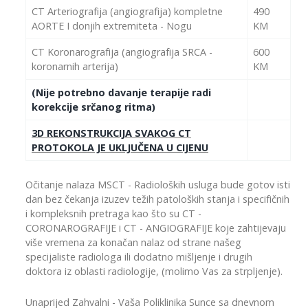
CT Arteriografija (angiografija) kompletne
490
AORTE I donjih extremiteta - Nogu
KM
CT Koronarografija (angiografija SRCA -
600
koronarnih arterija)
KM
(Nije potrebno davanje terapije radi
korekcije srčanog ritma)
3D REKONSTRUKCIJA SVAKOG CT
PROTOKOLA JE UKLJUČENA U CIJENU
Očitanje nalaza MSCT - Radioloških usluga bude gotov isti
dan bez čekanja izuzev težih patoloških stanja i specifičnih
i kompleksnih pretraga kao što su CT -
CORONAROGRAFIJE i CT - ANGIOGRAFIJE koje zahtijevaju
više vremena za konačan nalaz od strane našeg
specijaliste radiologa ili dodatno mišljenje i drugih
doktora iz oblasti radiologije, (molimo Vas za strpljenje).
Unaprijed Zahvalni - Vaša Poliklinika Sunce sa dnevnom