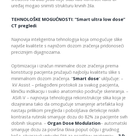
uređaj mogao snimiti strukturu krvnih žila.
TEHNOLOŠKE MOGUĆNOSTI: “Smart ultra low dose”
CT pregledi
.
Najnovija inteligentna tehnologija koja omogućuje slike
najviše kvalitete s najnižom dozom zračenja pridonoseći
preciznijim dijagnozama.
Optimizacija i izračun minimalne doze zračenja prema
konstituciji pacijenta pružajući najbolju kvalitetu slike s
minimalnom dozom zračenja. “
Smart dose
” uključuje: –
kV Assist – prilagođeni protokoli za svakog pacijenta,
kliničku indikaciju i svako anatomsko područje skeniranja. –
ASiR-V – najnovija tehnologija rekonstrukcije slika koja je
dizajnirana tako da omogućuje smanjenje artefakta koji
nastaju prilikom pregleda i poboljšava detekcije niskih
kontrasta rutinski smanjuje dozu do 82% za pacijente svih
dobnih skupina. –
Organ Dose Modulation
– automatski
smanjuje dozu za površna tkiva poput očiju i grudnog
koša, stvarajući virtualni štit za osjetljivu anatomiju –
3 D