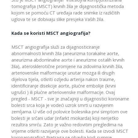
tomografija (MSCT) krvnih žila je dijagnostička metoda
kojom se pomoću CT uređaja rade snimke iz različitih
uglova te se dobivaju slike presjeka Vaših žila.
Kada se koristi MSCT angiografija?
MSCT angiografija služi za dijagnosticiranje
abnormalnosti krvnih žila (aneurizma torakalne aorte,
aneurizma abdominalne aorte i aneurizme ostalih krvnih
žila), aterosklerotične promjene na zidovima krvnih žila,
arteriovenske malformacije unutar mozga ili drugih
dijelova tijela, otkriti ozljedu arterija nakon traume,
identificiranje disekcije aorte, plućne embolije (krvni
ugrušci ) ili plućne arteriovenske malformacije. Ovaj
pregled - MSCT - sve je značajniji u dijagnostici koronarne
bolesti srca koja je vodeći uzrok smrti u razvijenim
zemljama. U više od polovice bolesnika prvi simptom ove
bolesti je srčani udar (infarkt miokarda) koji nerijetko
rezultira smrću. Zato je važno redovitim pregledima na
vrijeme otkriti razvijanje ove bolesti. Kada se izvodi MSCT
koronarografija? Pretraga se obavlja kod: sumnje