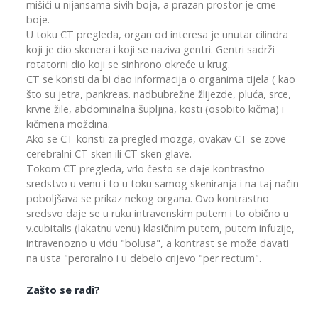
mišići u nijansama sivih boja, a prazan prostor je crne
boje.
U toku CT pregleda, organ od interesa je unutar cilindra
koji je dio skenera i koji se naziva gentri. Gentri sadrži
rotatorni dio koji se sinhrono okreće u krug.
CT se koristi da bi dao informacija o organima tijela ( kao
što su jetra, pankreas. nadbubrežne žlijezde, pluća, srce,
krvne žile, abdominalna šupljina, kosti (osobito kičma) i
kičmena moždina.
Ako se CT koristi za pregled mozga, ovakav CT se zove
cerebralni CT sken ili CT sken glave.
Tokom CT pregleda, vrlo često se daje kontrastno
sredstvo u venu i to u toku samog skeniranja i na taj način
poboljšava se prikaz nekog organa. Ovo kontrastno
sredsvo daje se u ruku intravenskim putem i to obično u
v.cubitalis (lakatnu venu) klasičnim putem, putem infuzije,
intravenozno u vidu "bolusa", a kontrast se može davati
na usta "peroralno i u debelo crijevo "per rectum".
Zašto se radi?