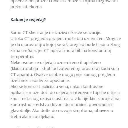
opservacioni prozor i bolesnik može sa njima razgovarati
preko interkoma.
Kakav je osjećaj?
Samo CT skeniranje ne izaziva nikakve senzacije.
U toku CT pregleda pacijent može biti uznemiren. Moguće
je da u prostoriji u kojoj se vrši pregled bude hladno zbog
klima ureðaja, jer CT aparat mora biti na konstantnoj
temperaturi.
Neke osobe se osjećaju uznemireno ili uplašeno
(klaustrofobija - strah od zatvorenog prostora) kada su u
CT aparatu. Ovakve osobe mogu prije samog pregleda
uzeti neki sedativ za opuštanje.
Ako se kontrast aplicira u venu, nakon kontrastne
aplikacije može doći do osjećaja intenzivne topline u tijelu
kao i metalnog okusa u ustima. U vrlo rijetkim slučajevima,
kontrastno sredstvo dovodi do mučnine, povračanja ili
glavobolje. Ako doðe do razvoja simptoma, obavezno
treba alarmirati ljekara.