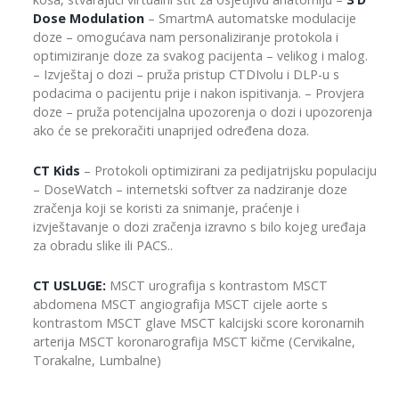
Dose Modulation
– SmartmA automatske modulacije
doze – omogućava nam personaliziranje protokola i
optimiziranje doze za svakog pacijenta – velikog i malog.
– Izvještaj o dozi – pruža pristup CTDIvolu i DLP-u s
podacima o pacijentu prije i nakon ispitivanja. – Provjera
doze – pruža potencijalna upozorenja o dozi i upozorenja
ako će se prekoračiti unaprijed određena doza.
CT Kids
– Protokoli optimizirani za pedijatrijsku populaciju
– DoseWatch – internetski softver za nadziranje doze
zračenja koji se koristi za snimanje, praćenje i
izvještavanje o dozi zračenja izravno s bilo kojeg uređaja
za obradu slike ili PACS..
CT USLUGE:
MSCT urografija s kontrastom MSCT
abdomena MSCT angiografija MSCT cijele aorte s
kontrastom MSCT glave MSCT kalcijski score koronarnih
arterija MSCT koronarografija MSCT kičme (Cervikalne,
Torakalne, Lumbalne)