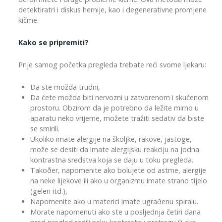
detektiratri i diskus hernije, kao i degenerativne promjene
kičme.
Kako se pripremiti?
Prije samog početka pregleda trebate reći svome ljekaru:
Da ste možda trudni,
Da ćete možda biti nervozni u zatvorenom i skučenom
prostoru. Obzirom da je potrebno da ležite mirno u
aparatu neko vrijeme, možete tražiti sedativ da biste
se smirili.
Ukoliko imate alergije na školjke, rakove, jastoge,
može se desiti da imate alergijsku reakciju na jodna
kontrastna sredstva koja se daju u toku pregleda.
Takoðer, napomenite ako bolujete od astme, alergije
na neke lijekove ili ako u organizmu imate strano tijelo
(geleri itd.),
Napomenite ako u materici imate ugraðenu spiralu.
Morate napomenuti ako ste u posljednja četiri dana