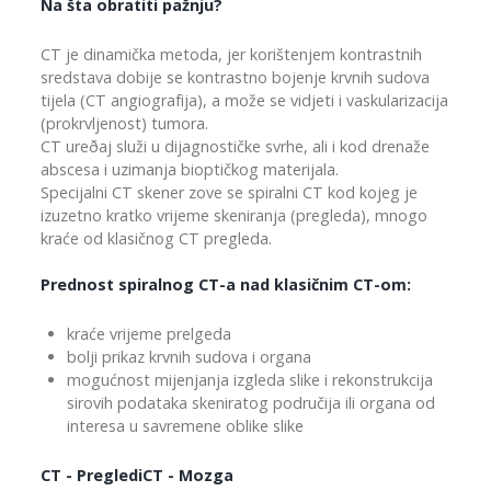
Na šta obratiti pažnju?
CT je dinamička metoda, jer korištenjem kontrastnih
sredstava dobije se kontrastno bojenje krvnih sudova
tijela (CT angiografija), a može se vidjeti i vaskularizacija
(prokrvljenost) tumora.
CT ureðaj služi u dijagnostičke svrhe, ali i kod drenaže
abscesa i uzimanja bioptičkog materijala.
Specijalni CT skener zove se spiralni CT kod kojeg je
izuzetno kratko vrijeme skeniranja (pregleda), mnogo
kraće od klasičnog CT pregleda.
Prednost spiralnog CT-a nad klasičnim CT-om:
kraće vrijeme prelgeda
bolji prikaz krvnih sudova i organa
mogućnost mijenjanja izgleda slike i rekonstrukcija
sirovih podataka skeniratog područija ili organa od
interesa u savremene oblike slike
CT - PreglediCT - Mozga