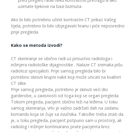
pred pregled radili neku kontrastnu pretragu ili ako
uzimate lijekove na bazi bizmuta.
Ako bi bilo potrebno učinit kontrastni CT prikaz Vašeg
tijela, potrebno bi bilo izbjegavati hranu i piće neposredno
prije pregleda.
Kako se metoda izvodi?
CT skeniranje se obično radi uz prisustvo radiologa i
inžinjera radiološke dijagnostike . Nalaze CT snimaka pišu
radiolozi specijalisti. Prije samog pregleda bilo bi
potrebno skinuti krupni nakit koji može uticati na kvalitet
CT slike.
Prije samog pregleda, potrebno je skinuti veći dio
garderobe, u zavisnosti od toga koji se organ pregleda.
Tokom pregeda, pacijent obično leži na leðima. U toku
samog skeniranja, vrlo je važno zadržati dah na zadanu
komandu koja se čuje sa zvučnika. Takoðer treba znati da
je, u toku pregleda, pacijent potpuno sam u prostorji, ali
radiolog i inžinjer kontinuirano prate pacijenta kroz