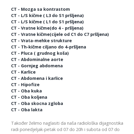
CT - Mozga sa kontrastom
CT - L/S kičme ( L3 do S1 pršljena)
CT - L/S kičme ( L1 do S1 pršljena)
CT - Vratne kičme(do 4 - pršljena)
CT - Vratne kičme(cijele od C1 do C7 pršljena)
CT - Vrata-mehke strukture
CT - Th-kičme ciljano do 4-pršljena
CT - Pluca ( grudnog koša)
CT - Abdominalne aorte
CT - Gornjeg abdomena
CT - Karlice
CT - Abdomena i karlice
CT - Hipofize
CT - Oba kuka
CT - Oba koljena
CT - Oba skocna zgloba
CT - Oba lakta
Također želimo naglasiti da naša radiološka dijagnostika
radi ponedjeljak-petak od 07 do 20h i subota od 07 do