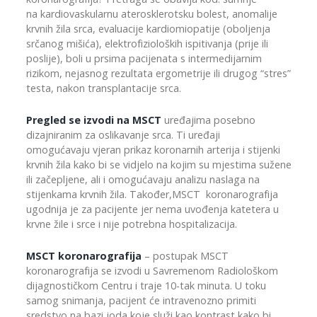
na kardiovaskularnu aterosklerotsku bolest, anomalije
krvnih žila srca, evaluacije kardiomiopatije (oboljenja
srčanog mišića), elektrofizioloških ispitivanja (prije ili
poslije), boli u prsima pacijenata s intermedijarnim
rizikom, nejasnog rezultata ergometrije ili drugog “stres”
testa, nakon transplantacije srca.
Pregled se izvodi na MSCT
uređajima posebno
dizajniranim za oslikavanje srca. Ti uređaji
omogućavaju vjeran prikaz koronarnih arterija i stijenki
krvnih žila kako bi se vidjelo na kojim su mjestima sužene
ili začepljene, ali i omogućavaju analizu naslaga na
stijenkama krvnih žila. Također,MSCT koronarografija
ugodnija je za pacijente jer nema uvođenja katetera u
krvne žile i srce i nije potrebna hospitalizacija.
MSCT koronarografija
– postupak MSCT
koronarografija se izvodi u Savremenom Radiološkom
dijagnostičkom Centru i traje 10-tak minuta. U toku
samog snimanja, pacijent će intravenozno primiti
sredstvo na bazi joda koje služi kao kontrast kako bi