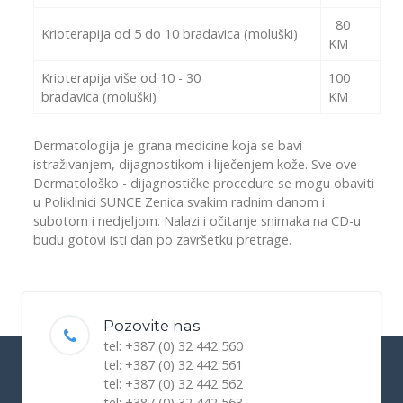
80
Krioterapija od 5 do 10 bradavica (moluški)
KM
Krioterapija više od 10 - 30
100
bradavica (moluški)
KM
Dermatologija je grana medicine koja se bavi
istraživanjem, dijagnostikom i liječenjem kože. Sve ove
Dermatološko - dijagnostičke procedure se mogu obaviti
u Poliklinici SUNCE Zenica svakim radnim danom i
subotom i nedjeljom. Nalazi i očitanje snimaka na CD-u
budu gotovi isti dan po završetku pretrage.
Pozovite nas
tel: +387 (0) 32 442 560
tel: +387 (0) 32 442 561
tel: +387 (0) 32 442 562
tel: +387 (0) 32 442 563