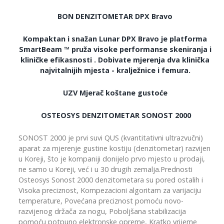
BON DENZITOMETAR DPX Bravo
Kompaktan i snažan Lunar DPX Bravo je platforma
SmartBeam ™ pruža visoke performanse skeniranja i
kliničke efikasnosti . Dobivate mjerenja dva klinička
najvitalnijih mjesta - kralježnice i femura.
UZV Mjerač koštane gustoće
OSTEOSYS DENZITOMETAR SONOST 2000
SONOST 2000 je prvi suvi QUS (kvantitativni ultrazvučni)
aparat za mjerenje gustine kostiju (denzitometar) razvijen
u Koreji, što je kompaniji donijelo prvo mjesto u prodaji,
ne samo u Koreji, već i u 30 drugih zemalja.Prednosti
Osteosys Sonost 2000 denzitometara su pored ostalih i
Visoka preciznost, Kompezacioni algoritam za varijaciju
temperature, Povećana preciznost pomoću novo-
razvijenog držača za nogu, Poboljšana stabilizacija
pomoću potpuno elektronske opreme, Kratko vrijeme