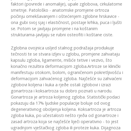
faktori (povrede i anomalije), upale zglobova, cirkulatorne
smetnje. Patološko - anatomske promjene ortroza
počinju omekšavanjem i oštećenjem zglobne hrskavice -
ona gubi svoj sjaj i elastičnost, postaje krhka, puca i ljušti
se. Potom se javljaju promjene i na koštanim
strukturama-javljaju se rubni osteofiti i koštane ciste.
Zglobna ovojnica usljed stalnog podražaja produkuje
tečnosti te se stvara izljev u zglobu, promjene zahvataju
kapsulu zgloba, ligamente, mišiće tetive i vezivo, što
konačno rezultira deformacijom zgloba.Artroze se klinički
manifestuju otokom, bolom, ograničenom pokretljivošću i
deformacijom zahvaćenog zgloba. Najčešće su zahvaćeni
zglobovi koljena i kuka a rjeðe ostali zglobovi i izrazi
gonartroza i koksartroza su dobro poznati u narodu.
Gonartroza je artroza koljenog zgloba. Statistički podaci
pokazuju da 17% ljudske populacije boluje od ovog
degenerativnog oboljenja koljena. Koksartroza je artroza
zgloba kuka, po učestalosti nešto rjeða od gonartroze i
zasad artroza koja se najčešće liječi operativno - to jest
ugradnjom vještačkog zgloba ili proteze kuka. Dijagnoza