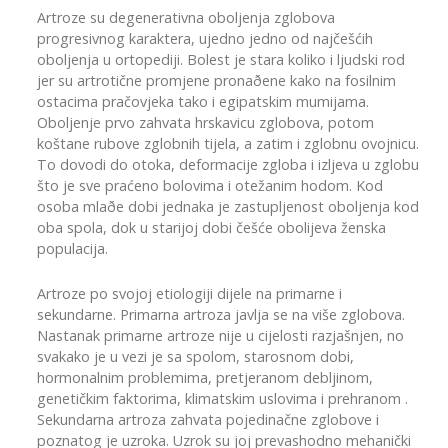
Artroze su degenerativna oboljenja zglobova
progresivnog karaktera, ujedno jedno od najčešćih
oboljenja u ortopediji. Bolest je stara koliko i ljudski rod
jer su artrotične promjene pronaðene kako na fosilnim
ostacima pračovjeka tako i egipatskim mumijama.
Oboljenje prvo zahvata hrskavicu zglobova, potom
koštane rubove zglobnih tijela, a zatim i zglobnu ovojnicu.
To dovodi do otoka, deformacije zgloba i izljeva u zglobu
što je sve praćeno bolovima i otežanim hodom. Kod
osoba mlaðe dobi jednaka je zastupljenost oboljenja kod
oba spola, dok u starijoj dobi češće obolijeva ženska
populacija.
Artroze po svojoj etiologiji dijele na primarne i
sekundarne. Primarna artroza javlja se na više zglobova.
Nastanak primarne artroze nije u cijelosti razjašnjen, no
svakako je u vezi je sa spolom, starosnom dobi,
hormonalnim problemima, pretjeranom debljinom,
genetičkim faktorima, klimatskim uslovima i prehranom .
Sekundarna artroza zahvata pojedinačne zglobove i
poznatog je uzroka. Uzrok su joj prevashodno mehanički