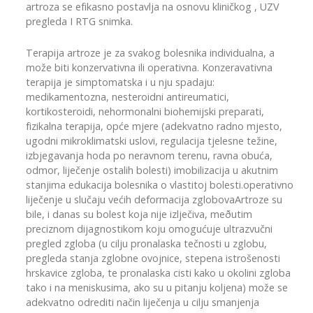
artroza se efikasno postavlja na osnovu kliničkog , UZV
pregleda I RTG snimka.
Terapija artroze je za svakog bolesnika individualna, a
može biti konzervativna ili operativna. Konzeravativna
terapija je simptomatska i u nju spadaju:
medikamentozna, nesteroidni antireumatici,
kortikosteroidi, nehormonalni biohemijski preparati,
fizikalna terapija, opće mjere (adekvatno radno mjesto,
ugodni mikroklimatski uslovi, regulacija tjelesne težine,
izbjegavanja hoda po neravnom terenu, ravna obuća,
odmor, liječenje ostalih bolesti) imobilizacija u akutnim
stanjima edukacija bolesnika o vlastitoj bolesti.operativno
liječenje u slučaju većih deformacija zglobovaArtroze su
bile, i danas su bolest koja nije izlječiva, meðutim
preciznom dijagnostikom koju omogućuje ultrazvučni
pregled zgloba (u cilju pronalaska tečnosti u zglobu,
pregleda stanja zglobne ovojnice, stepena istrošenosti
hrskavice zgloba, te pronalaska cisti kako u okolini zgloba
tako i na meniskusima, ako su u pitanju koljena) može se
adekvatno odrediti način liječenja u cilju smanjenja