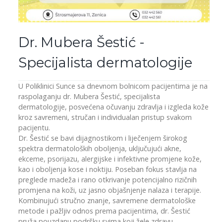
Dr. Mubera Šestić -
Specijalista dermatologije
U Poliklinici Sunce sa dnevnom bolnicom pacijentima je na
raspolaganju dr. Mubera Šestić, specijalista
dermatologije, posvećena očuvanju zdravlja i izgleda kože
kroz savremeni, stručan i individualan pristup svakom
pacijentu.
Dr. Šestić se bavi dijagnostikom i liječenjem širokog
spektra dermatoloških oboljenja, uključujući akne,
ekceme, psorijazu, alergijske i infektivne promjene kože,
kao i oboljenja kose i noktiju. Poseban fokus stavlja na
preglede madeža i rano otkrivanje potencijalno rizičnih
promjena na koži, uz jasno objašnjenje nalaza i terapije.
Kombinujući stručno znanje, savremene dermatološke
metode i pažljiv odnos prema pacijentima, dr. Šestić
pruža pouzdanu podršku svima koji žele zdravu,